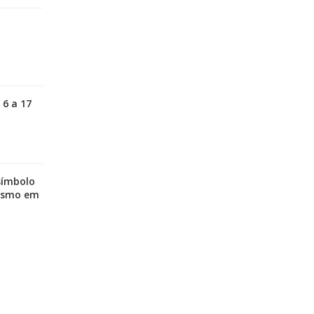
m
 6 a 17
símbolo
nismo em