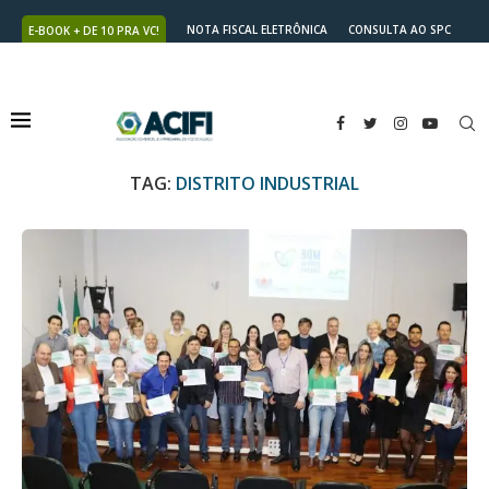
NOTA FISCAL ELETRÔNICA
CONSULTA AO SPC
E-BOOK + DE 10 PRA VC!
NUTRICARD
2ª VIA DO BOLETO
TAG:
DISTRITO INDUSTRIAL