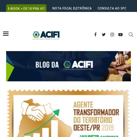
NOTA FISCAL ELETRÔNICA
CONSULTA AO SPC
E-BOOK + DE 10 PRA VC!
NUTRICARD
2ª VIA DO BOLETO