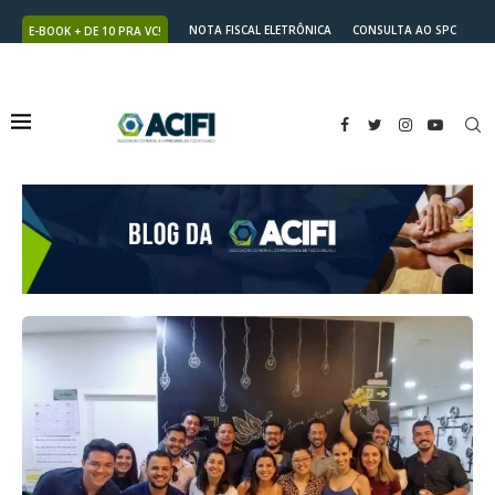
NOTA FISCAL ELETRÔNICA
CONSULTA AO SPC
E-BOOK + DE 10 PRA VC!
NUTRICARD
2ª VIA DO BOLETO