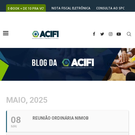
NOTA FISCAL ELETRÔNICA
CONSULTA AO SPC
E-BOOK + DE 10 PRA VC!
NUTRICARD
2ª VIA DO BOLETO
MAIO, 2025
08
REUNIÃO ORDINÁRIA NIMOB
MAI