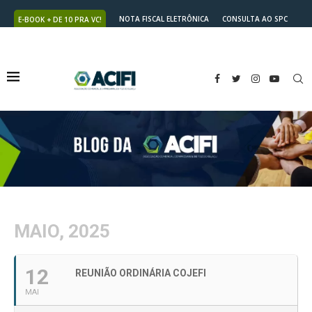
NOTA FISCAL ELETRÔNICA
CONSULTA AO SPC
E-BOOK + DE 10 PRA VC!
NUTRICARD
2ª VIA DO BOLETO
MAIO, 2025
12
REUNIÃO ORDINÁRIA COJEFI
MAI