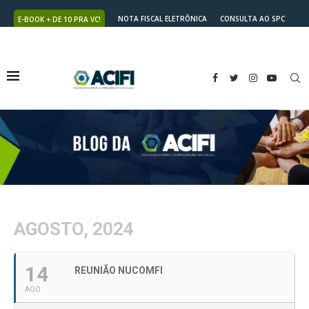
NOTA FISCAL ELETRÔNICA
CONSULTA AO SPC
E-BOOK + DE 10 PRA VC!
NUTRICARD
2ª VIA DO BOLETO
AGOSTO, 2024
14
REUNIÃO NUCOMFI
AGO