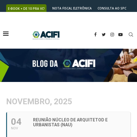
NOTA FISCAL ELETRÔNICA
CONSULTA AO SPC
E-BOOK + DE 10 PRA VC!
NUTRICARD
2ª VIA DO BOLETO
NOVEMBRO, 2025
04
REUNIÃO NÚCLEO DE ARQUITETOD E
URBANISTAS (NAU)
NOV