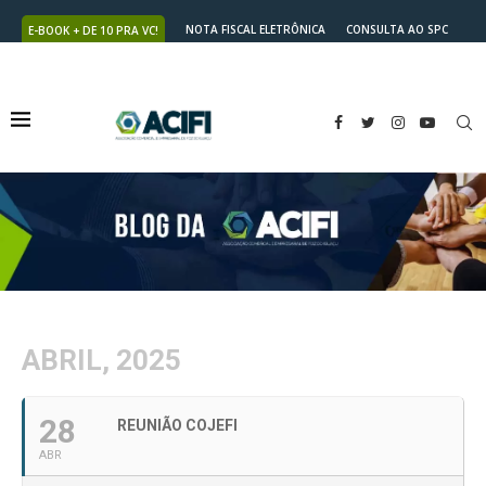
NOTA FISCAL ELETRÔNICA
CONSULTA AO SPC
E-BOOK + DE 10 PRA VC!
NUTRICARD
2ª VIA DO BOLETO
ABRIL, 2025
28
REUNIÃO COJEFI
ABR