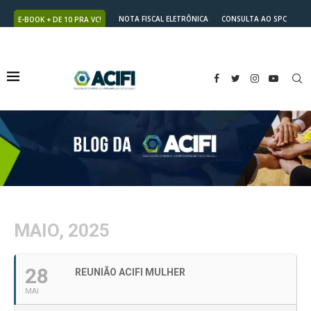
NOTA FISCAL ELETRÔNICA
CONSULTA AO SPC
E-BOOK + DE 10 PRA VC!
NUTRICARD
2ª VIA DO BOLETO
MAIO, 2025
28
REUNIÃO ACIFI MULHER
MAI