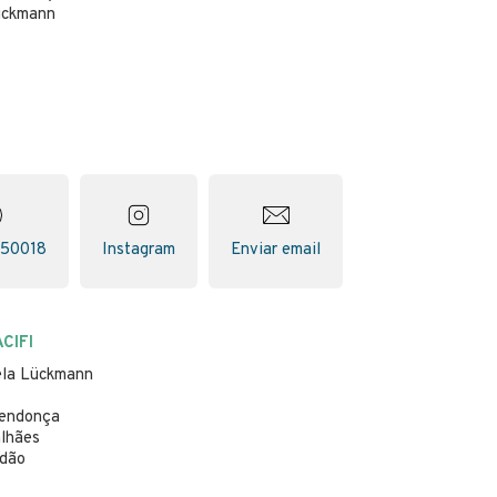
ückmann
150018
Instagram
Enviar email
CIFI
gela Lückmann
Mendonça
alhães
ndão