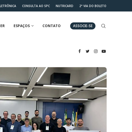
ELETRÔNICA
CONSULTA AO SPC
NUTRICARD
2ª VIA DO BOLETO
ER
ESPAÇOS
CONTATO
ASSOCIE-SE