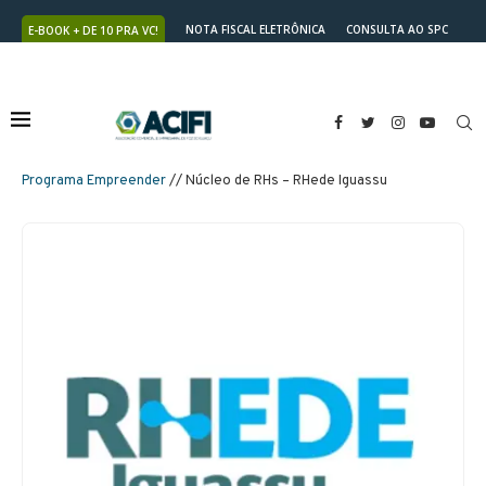
NOTA FISCAL ELETRÔNICA
CONSULTA AO SPC
E-BOOK + DE 10 PRA VC!
NUTRICARD
2ª VIA DO BOLETO
Programa Empreender
// Núcleo de RHs – RHede Iguassu