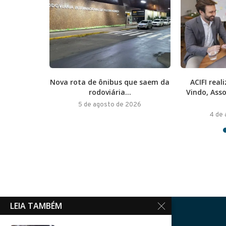
nstrói o
Nova rota de ônibus que saem da
ACIFI rea
rodoviária...
Vindo, Ass
026
5 de agosto de 2026
4 de
LEIA TAMBÉM