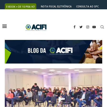
NOTA FISCAL ELETRÔNICA
CONSULTA AO SPC
E-BOOK + DE 10 PRA VC!
NUTRICARD
2ª VIA DO BOLETO