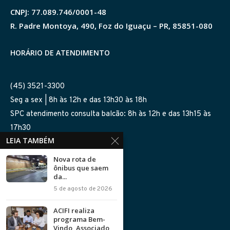
CNPJ: 77.089.746/0001-48
R. Padre Montoya, 490, Foz do Iguaçu – PR, 85851-080
HORÁRIO DE ATENDIMENTO
(45) 3521-3300
Seg a sex | 8h às 12h e das 13h30 às 18h
SPC atendimento consulta balcão: 8h às 12h e das 13h15 às
17h30
LEIA TAMBÉM
SIGA-NOS NAS REDES
Nova rota de
ônibus que saem
da...
5 de agosto de 2026
ACIFI realiza
programa Bem-
Política de Privacidade
Vindo, Associado