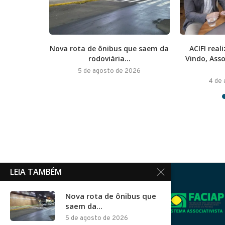
nstrói o
Nova rota de ônibus que saem da
ACIFI rea
rodoviária...
Vindo, Ass
026
5 de agosto de 2026
4 de
LEIA TAMBÉM
Nova rota de ônibus que
saem da...
5 de agosto de 2026