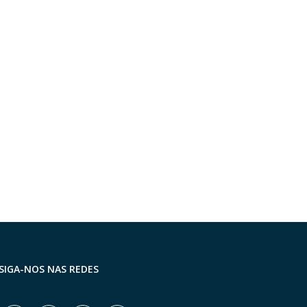
xpress – Resumo quinzenal de 6
ACIFI chega aos 75 anos c
a 17...
símbolo de...
24 de julho de 2026
17 de julho de 2026
SIGA-NOS NAS REDES