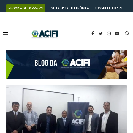
NOTA FISCAL ELETRÔNICA
CONSULTA AO SPC
E-BOOK + DE 10 PRA VC!
NUTRICARD
2ª VIA DO BOLETO