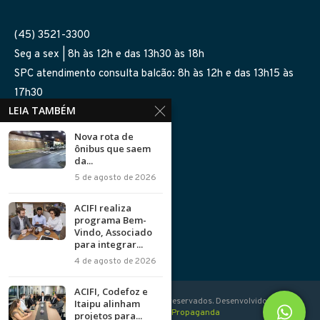
(45) 3521-3300
Seg a sex | 8h às 12h e das 13h30 às 18h
SPC atendimento consulta balcão: 8h às 12h e das 13h15 às
17h30
LEIA TAMBÉM
SIGA-NOS NAS REDES
Nova rota de
ônibus que saem
da...
5 de agosto de 2026
ACIFI realiza
programa Bem-
Política de Privacidade
Vindo, Associado
para integrar...
4 de agosto de 2026
ACIFI, Codefoz e
© 2020 - 2026 ACIFI - Todos direitos reservados. Desenvolvido com
Itaipu alinham
por
Dona Jurema Propaganda
projetos para...