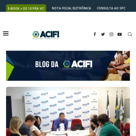
NOTA FISCAL ELETRÔNICA
CONSULTA AO SPC
E-BOOK + DE 10 PRA VC!
NUTRICARD
2ª VIA DO BOLETO