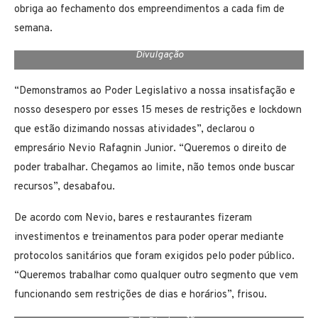
obriga ao fechamento dos empreendimentos a cada fim de
semana.
Dezenas de empresários participaram da reunião na ACIFI – Foto
Divulgação
“Demonstramos ao Poder Legislativo a nossa insatisfação e
nosso desespero por esses 15 meses de restrições e lockdown
que estão dizimando nossas atividades”, declarou o
empresário Nevio Rafagnin Junior. “Queremos o direito de
poder trabalhar. Chegamos ao limite, não temos onde buscar
recursos”, desabafou.
De acordo com Nevio, bares e restaurantes fizeram
investimentos e treinamentos para poder operar mediante
protocolos sanitários que foram exigidos pelo poder público.
“Queremos trabalhar como qualquer outro segmento que vem
funcionando sem restrições de dias e horários”, frisou.
Presidente da Câmara de Vereadores, Ney Patrício (ao microfone)