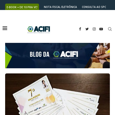
NOTA FISCAL ELETRÔNICA
CONSULTA AO SPC
E-BOOK + DE 10 PRA VC!
NUTRICARD
2ª VIA DO BOLETO