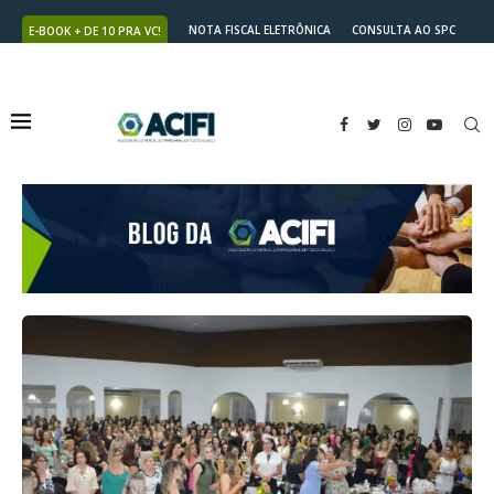
NOTA FISCAL ELETRÔNICA
CONSULTA AO SPC
E-BOOK + DE 10 PRA VC!
NUTRICARD
2ª VIA DO BOLETO