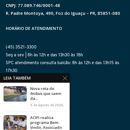
CNPJ: 77.089.746/0001-48
R. Padre Montoya, 490, Foz do Iguaçu – PR, 85851-080
HORÁRIO DE ATENDIMENTO
(45) 3521-3300
Seg a sex | 8h às 12h e das 13h30 às 18h
SPC atendimento consulta balcão: 8h às 12h e das 13h15 às
17h30
LEIA TAMBÉM
SIGA-NOS NAS REDES
Nova rota de
ônibus que saem
da...
5 de agosto de 2026
ACIFI realiza
programa Bem-
Política de Privacidade
Vindo, Associado