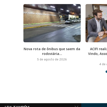
nstrói o
Nova rota de ônibus que saem da
ACIFI rea
rodoviária...
Vindo, Ass
026
5 de agosto de 2026
4 de