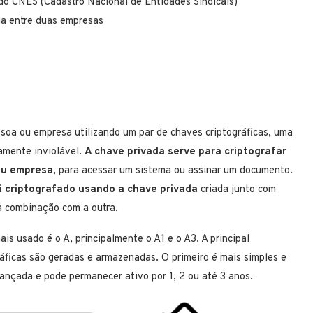
 do CNES (Cadastro Nacional de Entidades Sindicais)
rga entre duas empresas
ssoa ou empresa utilizando um par de chaves criptográficas, uma
camente inviolável.
A chave privada serve para criptografar
ou empresa
, para acessar um sistema ou assinar um documento.
oi criptografado usando a chave privada
criada junto com
a combinação com a outra.
mais usado é o A, principalmente o A1 e o A3.
A principal
ráficas são geradas e armazenadas.
O primeiro é mais simples e
vançada e pode permanecer ativo por 1, 2 ou até 3 anos.