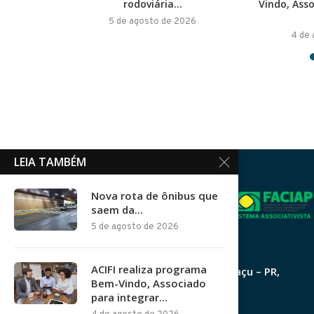
rodoviária...
Vindo, Ass
026
5 de agosto de 2026
4 de
LEIA TAMBÉM
Nova rota de ônibus que
saem da...
5 de agosto de 2026
CNPJ: 77.089.746/0001-48
ACIFI realiza programa
R. Padre Montoya, 490, Foz do Iguaçu – PR,
Bem-Vindo, Associado
85851-080
para integrar...