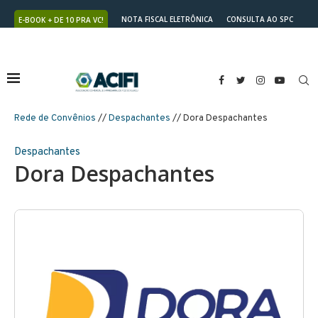
NOTA FISCAL ELETRÔNICA
CONSULTA AO SPC
E-BOOK + DE 10 PRA VC!
NUTRICARD
2ª VIA DO BOLETO
Rede de Convênios
//
Despachantes
// Dora Despachantes
Despachantes
Dora Despachantes